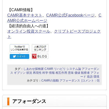
【CAMR情報】
CAMR基本テキスト
、
CAMR公式Facebookページ
、
C
AMR公式ホームページ
【経済的自由人への道】
オンライン投資スクール
、
クリプトピースプロジェク
ト
タグ：
しあわせ探検家
CAMR
リハビリ
システム論
アフォーダン
ス
ギブソン
状況
再現性
科学
情報
相互作用
意味
価値
観察者
アフォ
ード
造語
環境
カテゴリ：
CAMRの胎動
アフォーダンス
[コメント：0]
アフォーダンス