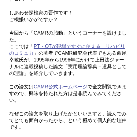
しあわせ探検家の晋作です！
ご機嫌いかがですか？
今回から「CAMRの胎動」というコーナーを設けまし
た。
ここでは「
PT・OTが現場ですぐに使える リハビリ
のコミュ力
」の著者でCAMR研究会代表でもある西尾
幸敏氏が、1995年から1996年にかけて上田法ジャー
ナルに連載投稿した論文「実用理論辞典－道具として
の理論」を紹介していきます。
この論文は
CAMR公式ホームページ
で全文閲覧できま
すので、興味を持たれた方は是非読んでみてくださ
い。
なぜこの論文を取り上げたかといいますと、読んでみ
てとても面白かったから、という極めて個人的な理由
です。