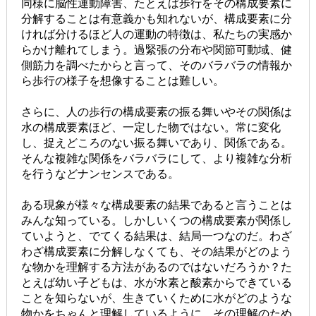
同様に脳性運動障害、たとえば歩行をその構成要素に
分解することは有意義かも知れないが、構成要素に分
ければ分けるほど人の運動の特徴は、私たちの実感か
らかけ離れてしまう。過緊張の分布や関節可動域、健
側筋力を調べたからと言って、そのバラバラの情報か
ら歩行の様子を想像することは難しい。
さらに、人の歩行の構成要素の振る舞いやその関係は
水の構成要素ほど、一定した物ではない。常に変化
し、捉えどころのない振る舞いであり、関係である。
そんな複雑な関係をバラバラにして、より複雑な分析
を行うなどナンセンスである。
ある現象が様々な構成要素の結果であると言うことは
みんな知っている。しかしいくつの構成要素が関係し
ていようと、でてくる結果は、結局一つなのだ。わざ
わざ構成要素に分解しなくても、その結果がどのよう
な物かを理解する方法があるのではないだろうか？た
とえば幼い子どもは、水が水素と酸素からできている
ことを知らないが、生きていくために水がどのような
物かをちゃんと理解しているように。その理解のため