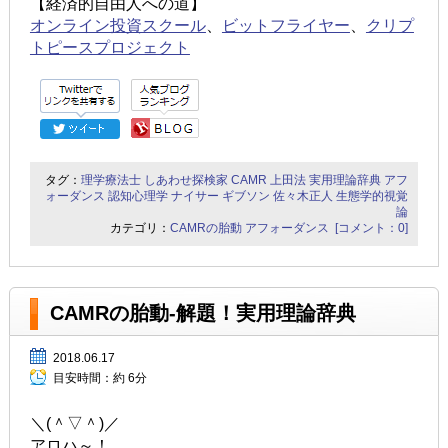
【経済的自由人への道】
オンライン投資スクール
、
ビットフライヤー
、
クリプ
トピースプロジェクト
タグ：
理学療法士
しあわせ探検家
CAMR
上田法
実用理論辞典
アフ
ォーダンス
認知心理学
ナイサー
ギブソン
佐々木正人
生態学的視覚
論
カテゴリ：
CAMRの胎動
アフォーダンス
[コメント：0]
CAMRの胎動-解題！実用理論辞典
2018.06.17
目安時間：
約 6分
＼(＾▽＾)／
アロハ～！