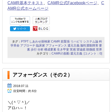
CAMR基本テキスト
、
CAMR公式Facebookページ
、
C
AMR公式ホームページ
タグ：
PTPT
しあわせ探検家
CAMR
筋緊張
リハビリ
システム論
科
学革命
アプローチ
臨床家
アフォーダンス
還元主義
脳性運動障害
要
素
歩行
分析
構成要素
生き甲斐
実感
望遠鏡
顕微鏡
世界
カテゴリ：
CAMRの胎動
還元主義
[コメント：0]
アフォーダンス（その２）
2018.07.11
目安時間：
約 6分
＼(＾▽＾)／
アロハ～！