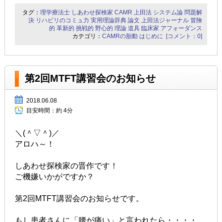
タグ：
理学療法士
しあわせ探検家
CAMR
上田法
システム論
問題解
決
リハビリのコミュ力
実用理論辞典
論文
上田法ジャーナル
冒険
的
革新的
挑戦的
野心的
理論
道具
臨床家
アフォーダンス
カテゴリ：
CAMRの胎動
はじめに
[コメント：0]
第2回MTFT講習会のお知らせ
2018.06.08
目安時間：
約 4分
＼(＾▽＾)／
アロハ～！
しあわせ探検家の晋作です！
ご機嫌いかがですか？
第2回MTFT講習会のお知らせです。
もし患者さんに「腰が痛い」と言われたら・・・・