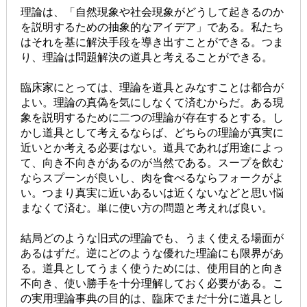
理論は、「自然現象や社会現象がどうして起きるのか
を説明するための抽象的なアイデア」である。私たち
はそれを基に解決手段を導き出すことができる。つま
り、理論は問題解決の道具と考えることができる。
臨床家にとっては、理論を道具とみなすことは都合が
よい。理論の真偽を気にしなくて済むからだ。ある現
象を説明するために二つの理論が存在するとする。し
かし道具として考えるならば、どちらの理論が真実に
近いとか考える必要はない。道具であれば用途によっ
て、向き不向きがあるのが当然である。スープを飲む
ならスプーンが良いし、肉を食べるならフォークがよ
い。つまり真実に近いあるいは近くないなどと思い悩
まなくて済む。単に使い方の問題と考えれば良い。
結局どのような旧式の理論でも、うまく使える場面が
あるはずだ。逆にどのような優れた理論にも限界があ
る。道具としてうまく使うためには、使用目的と向き
不向き、使い勝手を十分理解しておく必要がある。こ
の実用理論事典の目的は、臨床でまだ十分に道具とし