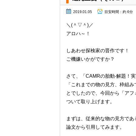
2019.01.05
目安時間：
約 6分
＼(＾▽＾)／
アロハ～！
しあわせ探検家の晋作です！
ご機嫌いかがですか？
さて、「CAMRの胎動-解題！
「これまでの物の見方、枠組み
とでしたので、今回から「アフ
ついて取り上げます。
まずは、従来的な物の見方であ
論文から引用してみます。