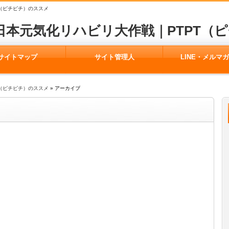
（ピチピチ）のススメ
日本元気化リハビリ大作戦｜PTPT（
サイトマップ
サイト管理人
LINE・メルマ
（ピチピチ）のススメ
» アーカイブ