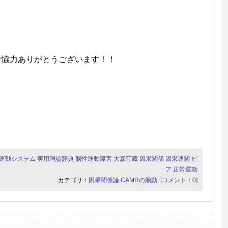
！ご協力ありがとうございます！！
運動システム
実用理論辞典
脳性運動障害
大森荘蔵
因果関係
因果連関
ビ
ア
正常運動
カテゴリ：
因果関係論
CAMRの胎動
[コメント：0]