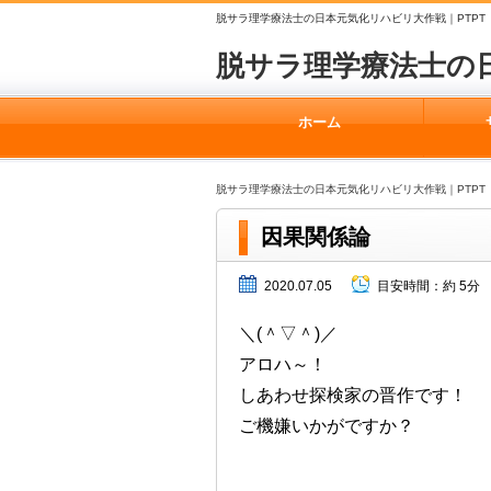
脱サラ理学療法士の日本元気化リハビリ大作戦｜PTPT
脱サラ理学療法士の
ホーム
脱サラ理学療法士の日本元気化リハビリ大作戦｜PTPT
因果関係論
2020.07.05
目安時間：
約 5分
＼(＾▽＾)／
アロハ～！
しあわせ探検家の晋作です！
ご機嫌いかがですか？