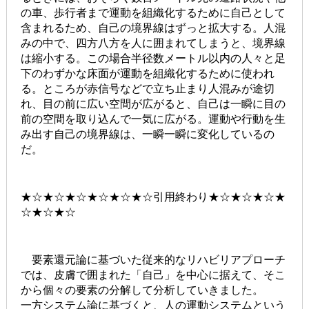
の車、歩行者まで運動を組織化するために自己として
含まれるため、自己の境界線はずっと拡大する。人混
みの中で、四方八方を人に囲まれてしまうと、境界線
は縮小する。この場合半径数メートル以内の人々と足
下のわずかな床面が運動を組織化するために使われ
る。ところが赤信号などで立ち止まり人混みが途切
れ、目の前に広い空間が広がると、自己は一瞬に目の
前の空間を取り込んで一気に広がる。運動や行動を生
み出す自己の境界線は、一瞬一瞬に変化しているの
だ。
★☆★☆★☆★☆★☆★☆引用終わり★☆★☆★☆★
☆★☆★☆
要素還元論に基づいた従来的なリハビリアプローチ
では、皮膚で囲まれた「自己」を中心に据えて、そこ
から個々の要素の分解して分析していきました。
一方システム論に基づくと、人の運動システムという