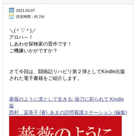
2021.03.07
目安時間：
約 2分
＼(＾▽＾)／
アロハ～！
しあわせ探検家の晋作です！
ご機嫌いかがですか？
さて今回は、闘病記リハビリ第２弾としてKindle出版
された電子書籍をご紹介します。
薔薇のように凛として生きる: 薙刀に彩られて Kindle
版
西村 冨美子 (著), あまの訪問看護ステーション (編集)