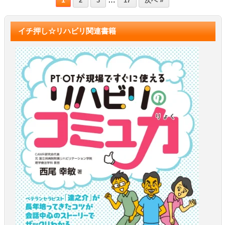
1
2
3
17
次へ »
イチ押し☆リハビリ関連書籍