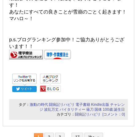
す！
あなたにすべての良きことが雪崩のごとく起きます！
マハロ～！
p.s.ブログランキング参加中！ご協力ありがとうござ
います！！
タグ：
激動の時代
闘病記リハビリ
電子書籍
Kindle出版
チャレン
ジ
波乱万丈
バイタリティー
薙刀
国体
100歳
誕生日
カテゴリ：
闘病記リハビリ
[コメント：0]
…