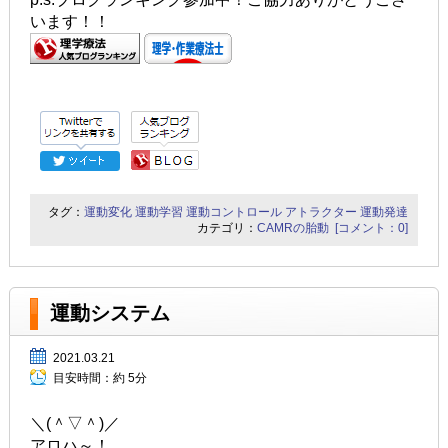
います！！
タグ：
運動変化
運動学習
運動コントロール
アトラクター
運動発達
カテゴリ：
CAMRの胎動
[コメント：0]
運動システム
2021.03.21
目安時間：
約 5分
＼(＾▽＾)／
アロハ～！