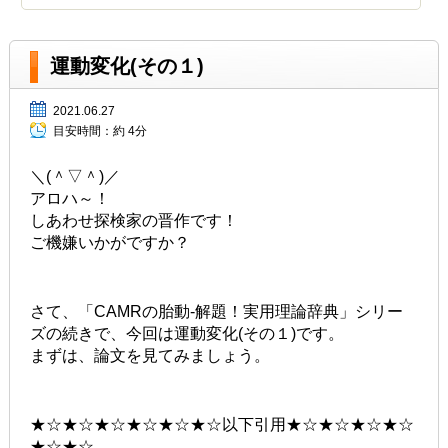
運動変化(その１)
2021.06.27
目安時間：
約 4分
＼(＾▽＾)／
アロハ～！
しあわせ探検家の晋作です！
ご機嫌いかがですか？
さて、「CAMRの胎動-解題！実用理論辞典」シリー
ズの続きで、今回は運動変化(その１)です。
まずは、論文を見てみましょう。
★☆★☆★☆★☆★☆★☆以下引用★☆★☆★☆★☆
★☆★☆