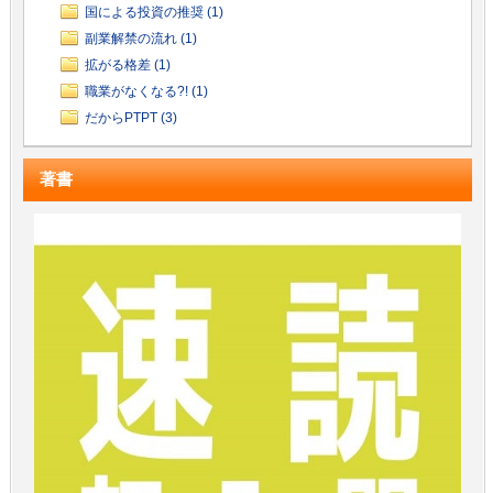
国による投資の推奨 (1)
副業解禁の流れ (1)
拡がる格差 (1)
職業がなくなる?! (1)
だからPTPT (3)
著書