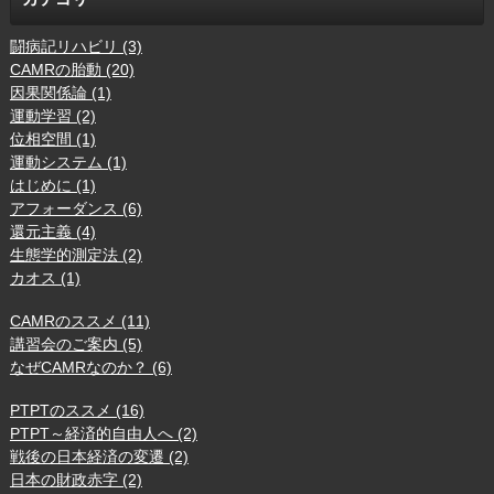
闘病記リハビリ (3)
CAMRの胎動 (20)
因果関係論 (1)
運動学習 (2)
位相空間 (1)
運動システム (1)
はじめに (1)
アフォーダンス (6)
還元主義 (4)
生態学的測定法 (2)
カオス (1)
CAMRのススメ (11)
講習会のご案内 (5)
なぜCAMRなのか？ (6)
PTPTのススメ (16)
PTPT～経済的自由人へ (2)
戦後の日本経済の変遷 (2)
日本の財政赤字 (2)