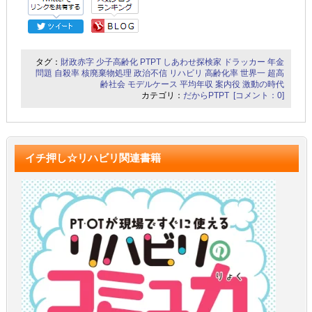
タグ：
財政赤字
少子高齢化
PTPT
しあわせ探検家
ドラッカー
年金
問題
自殺率
核廃棄物処理
政治不信
リハビリ
高齢化率
世界一
超高
齢社会
モデルケース
平均年収
案内役
激動の時代
カテゴリ：
だからPTPT
[コメント：0]
イチ押し☆リハビリ関連書籍