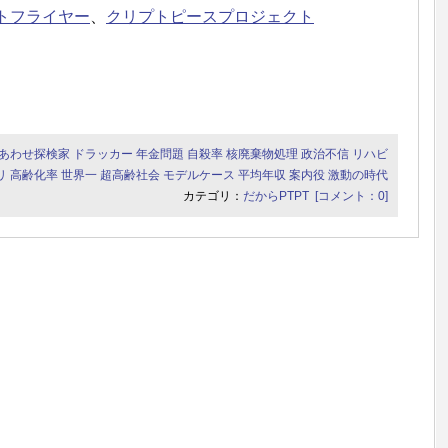
トフライヤー
、
クリプトピースプロジェクト
あわせ探検家
ドラッカー
年金問題
自殺率
核廃棄物処理
政治不信
リハビ
リ
高齢化率
世界一
超高齢社会
モデルケース
平均年収
案内役
激動の時代
カテゴリ：
だからPTPT
[コメント：0]