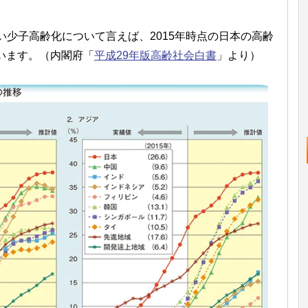
少子高齢化について言えば、2015年時点の日本の高齢
ています。（内閣府「
平成29年版高齢社会白書
」より）