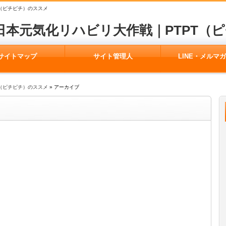
（ピチピチ）のススメ
日本元気化リハビリ大作戦｜PTPT（
サイトマップ
サイト管理人
LINE・メルマ
（ピチピチ）のススメ
» アーカイブ