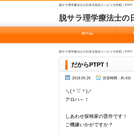
脱サラ理学療法士の日本元気化リハビリ大作戦｜PTPT
脱サラ理学療法士の
ホーム
脱サラ理学療法士の日本元気化リハビリ大作戦｜PTPT
だからPTPT！
2018.05.26
目安時間：
約 4分
＼(＾▽＾)／
アロハ～！
しあわせ探検家の晋作です！
ご機嫌いかがですか？