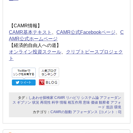
【CAMR情報】
CAMR基本テキスト
、
CAMR公式Facebookページ
、
C
AMR公式ホームページ
【経済的自由人への道】
オンライン投資スクール
、
クリプトピースプロジェク
ト
タグ：
しあわせ探検家
CAMR
リハビリ
システム論
アフォーダン
ス
ギブソン
状況
再現性
科学
情報
相互作用
意味
価値
観察者
アフォ
ード
造語
環境
カテゴリ：
CAMRの胎動
アフォーダンス
[コメント：0]