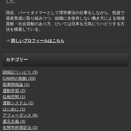
した。
現在、パートタイマーとして理学療法の仕事をしながら、投資で
資産形成に取り組みつつ、組織に全依存しない働き方による地域
貢献・社会貢献のあり方、ひいては日本を元気にリハビリする方
法を模索している。
⇒
詳しいプロフィールはこちら
カテゴリー
闘病記リハビリ (3)
CAMRの胎動 (20)
因果関係論 (1)
運動学習 (2)
位相空間 (1)
運動システム (1)
はじめに (1)
アフォーダンス (6)
還元主義 (4)
生態学的測定法 (2)