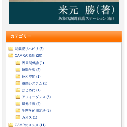
カテゴリー
闘病記リハビリ (3)
CAMRの胎動 (20)
因果関係論 (1)
運動学習 (2)
位相空間 (1)
運動システム (1)
はじめに (1)
アフォーダンス (6)
還元主義 (4)
生態学的測定法 (2)
カオス (1)
CAMRのススメ (11)