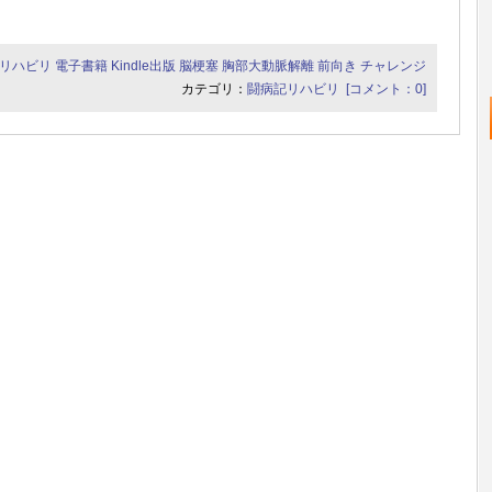
リハビリ
電子書籍
Kindle出版
脳梗塞
胸部大動脈解離
前向き
チャレンジ
カテゴリ：
闘病記リハビリ
[コメント：0]