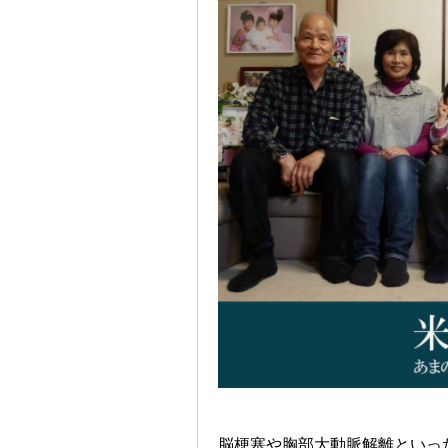
脳梗塞や胸部大動脈解離といっ