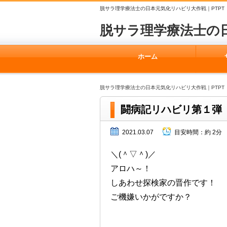
脱サラ理学療法士の日本元気化リハビリ大作戦｜PTPT
脱サラ理学療法士の
ホーム
脱サラ理学療法士の日本元気化リハビリ大作戦｜PTPT
闘病記リハビリ第１弾
2021.03.07
目安時間：
約 2分
＼(＾▽＾)／
アロハ～！
しあわせ探検家の晋作です！
ご機嫌いかがですか？