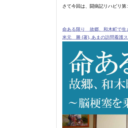
さて今回は、闘病記リハビリ第１
命ある限り 故郷、和木町で生きる
米元 勝 (著), あまの訪問看護ス