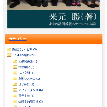
カテゴリー
闘病記リハビリ (3)
CAMRの胎動 (20)
因果関係論 (1)
運動学習 (2)
位相空間 (1)
運動システム (1)
はじめに (1)
アフォーダンス (6)
還元主義 (4)
生態学的測定法 (2)