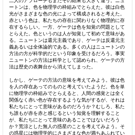
二人のアプローチもまたその結果も大きく違う。ニュ
ートンは、色を物理学の枠組みでとらえた。彼は白色
光がさまざまな色の光によって構成されると考えた。
赤という色は、私たちの存在に関わりなく物理的に存
在するらしい。一方、ゲーテは色を知覚の問題として
とらえた。色というのは人が知覚して初めて意味があ
る。ニュートンは還元主義であり、ゲーテは反還元主
義あるいは全体論的である。多くの人はニュートンの
方法の方が科学的だという印象を受けるだろう。事実
ニュートンの方法は科学として認められ、ゲーテの方
法は歴史の表舞台から消えてしまった。
しかし、ゲーテの方法の意味を考えてみよう。彼は色
を人の存在あってのものと考えていたようだ。色を単
に物理学の枠組みでとらえると、人間の感覚とは全く
関係なく赤い色が存在するような気がするが、それは
私たちにとって意味があるのだろうか？むしろ、私た
ち誰もが赤を赤と感じるという知覚を理解すること
が、私たちにとって意味のあることではないだろう
か？荒涼とした無人の惑星のことを考えてみよう。そ
の惑星には物理学的にさまざまな色が満ちあふれてい