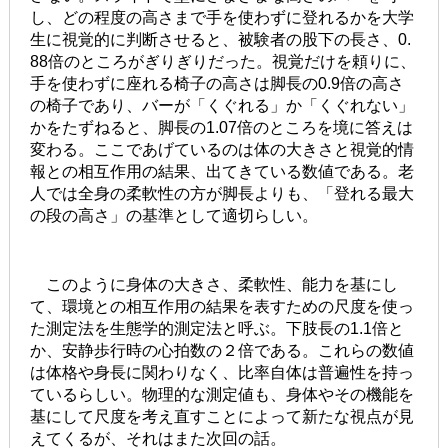
し、どの程度の高さまで手を使わずに登れるかを大学
生に視覚的に判断させると、被験者の股下の長さ、0.
88倍のところがぎりぎりだった。視覚だけを頼りに、
手を使わずに座れる椅子の高さは脚長の0.9倍の高さ
の椅子であり、バーが「くぐれる」か「くぐれない」
かをたずねると、脚長の1.07倍のところを境に答えは
変わる。ここであげているのは体の大きさと視覚的情
報との相互作用の結果、出てきている数値である。老
人では全身の柔軟性の方が脚長よりも、「登れる最大
の段の高さ」の基準として適切らしい。
このように身体の大きさ、柔軟性、能力を基にし
て、環境との相互作用の結果を表すための尺度を使っ
た測定法を生態学的測定法と呼ぶ。下肢長の1.1倍と
か、安静歩行時の心拍数の２倍である。これらの数値
は体格や身長に関わりなく、比率自体は普遍性を持っ
ているらしい。物理的な測定値も、身体やその機能を
基にして尺度を考え直すことによって新たな視点が見
えてくるが、それはまた次回の話。