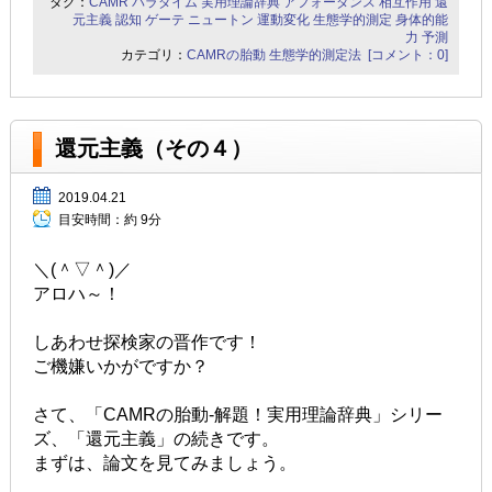
タグ：
CAMR
パラダイム
実用理論辞典
アフォーダンス
相互作用
還
元主義
認知
ゲーテ
ニュートン
運動変化
生態学的測定
身体的能
力
予測
カテゴリ：
CAMRの胎動
生態学的測定法
[コメント：0]
還元主義（その４）
2019.04.21
目安時間：
約 9分
＼(＾▽＾)／
アロハ～！
しあわせ探検家の晋作です！
ご機嫌いかがですか？
さて、「CAMRの胎動-解題！実用理論辞典」シリー
ズ、「還元主義」の続きです。
まずは、論文を見てみましょう。