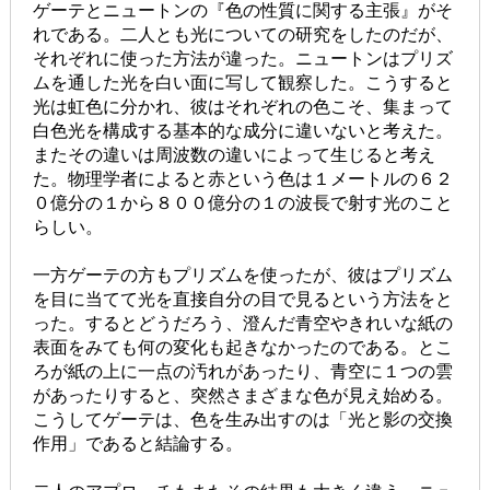
ゲーテとニュートンの『色の性質に関する主張』がそ
れである。二人とも光についての研究をしたのだが、
それぞれに使った方法が違った。ニュートンはプリズ
ムを通した光を白い面に写して観察した。こうすると
光は虹色に分かれ、彼はそれぞれの色こそ、集まって
白色光を構成する基本的な成分に違いないと考えた。
またその違いは周波数の違いによって生じると考え
た。物理学者によると赤という色は１メートルの６２
０億分の１から８００億分の１の波長で射す光のこと
らしい。
一方ゲーテの方もプリズムを使ったが、彼はプリズム
を目に当てて光を直接自分の目で見るという方法をと
った。するとどうだろう、澄んだ青空やきれいな紙の
表面をみても何の変化も起きなかったのである。とこ
ろが紙の上に一点の汚れがあったり、青空に１つの雲
があったりすると、突然さまざまな色が見え始める。
こうしてゲーテは、色を生み出すのは「光と影の交換
作用」であると結論する。