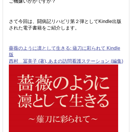
ご機嫌いかがですか？
さて今回は、闘病記リハビリ第２弾としてKindle出版
された電子書籍をご紹介します。
薔薇のように凛として生きる: 薙刀に彩られて Kindle
版
西村 冨美子 (著), あまの訪問看護ステーション (編集)