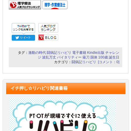
タグ：
激動の時代
闘病記リハビリ
電子書籍
Kindle出版
チャレン
ジ
波乱万丈
バイタリティー
薙刀
国体
100歳
誕生日
カテゴリ：
闘病記リハビリ
[コメント：0]
イチ押し☆リハビリ関連書籍