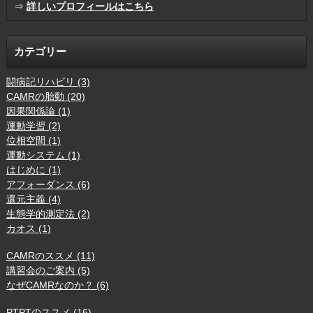
⇒
詳しいプロフィールはこちら
カテゴリー
闘病記リハビリ (3)
CAMRの胎動 (20)
因果関係論 (1)
運動学習 (2)
位相空間 (1)
運動システム (1)
はじめに (1)
アフォーダンス (6)
還元主義 (4)
生態学的測定法 (2)
カオス (1)
CAMRのススメ (11)
講習会のご案内 (5)
なぜCAMRなのか？ (6)
PTPTのススメ (16)