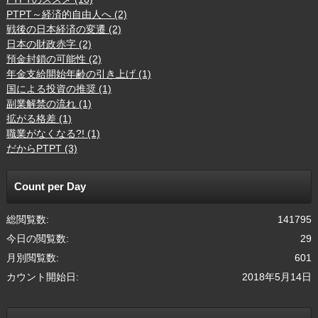
PTPT～経済的自由人へ (2)
戦後の日本経済の変遷 (2)
日本の財政赤字 (2)
預金封鎖の可能性 (2)
年金支給開始年齢の引き上げ (1)
国による投資の推奨 (1)
副業解禁の流れ (1)
拡がる格差 (1)
職業がなくなる?! (1)
だからPTPT (3)
Count per Day
総閲覧数:
141795
今日の閲覧数:
29
月別閲覧数:
601
カウント開始日:
2018年5月14日