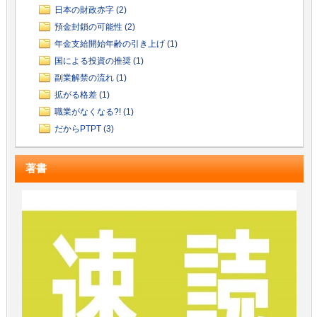
日本の財政赤字 (2)
預金封鎖の可能性 (2)
年金支給開始年齢の引き上げ (1)
国による投資の推奨 (1)
副業解禁の流れ (1)
拡がる格差 (1)
職業がなくなる?! (1)
だからPTPT (3)
著書